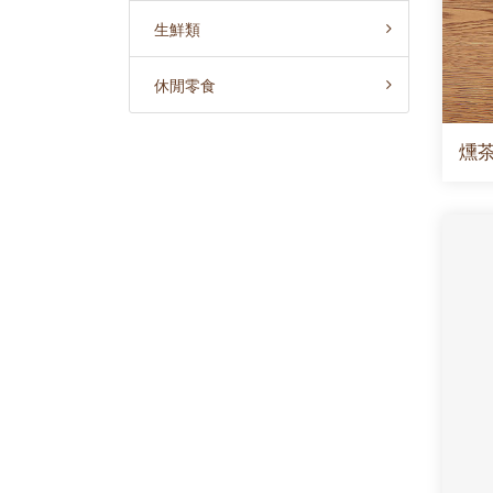
生鮮類
休閒零食
燻