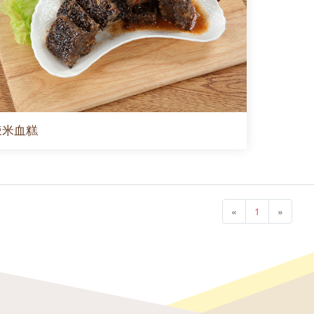
辣米血糕
«
1
»