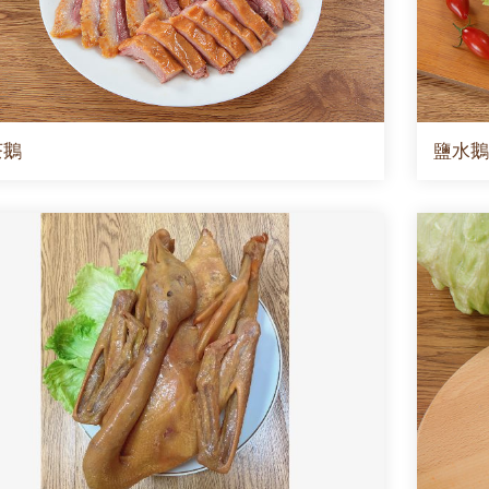
茶鵝
鹽水鵝