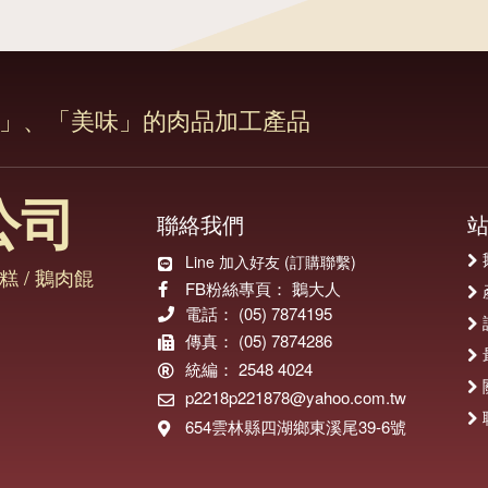
」、「美味」的肉品加工產品
公司
聯絡我們
Line 加入好友 (訂購聯繫)
血糕 / 鵝肉餛
FB粉絲專頁：
鵝大人
電話： (05) 7874195
傳真： (05) 7874286
統編： 2548 4024
p2218p221878@yahoo.com.tw
654雲林縣四湖鄉東溪尾39-6號